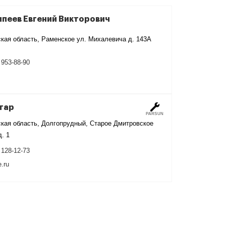
пеев Евгений Викторович
кая область, Раменское ул. Михалевича д. 143А
 953-88-90
тар
PARSUN
кая область, Долгопрудный, Старое Дмитровское
. 1
 128-12-73
.ru