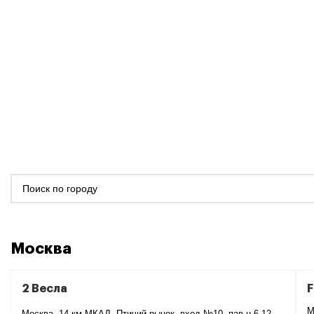
Москва
2 Весла
М
Москва, 14-км МКАД, Птичий рынок, вход №10, пав-н 6-12