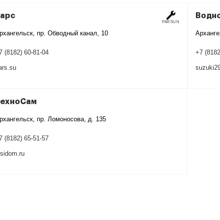
Барс
Водн
PARSUN
рхангельск, пр. Обводный канал, 10
Арханге
7 (8182) 60-81-04
+7 (8182
ars.su
suzuki29
ТехноСам
рхангельск, пр. Ломоносова, д. 135
7 (8182) 65-51-57
esidom.ru