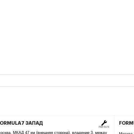
FORMULA7 ЗАПАД
FORM
PARSUN
осква, МКАД 47 км (внешняя сторона), владение 3, между
Москва,