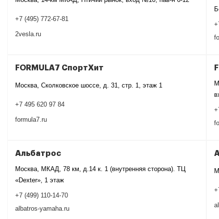
Б
+7 (495) 772-67-81
+
2vesla.ru
f
FORMULA7 СпортХит
М
Москва, Сколковское шоссе, д. 31, стр. 1, этаж 1
в
+7 495 620 97 84
+
formula7.ru
f
Альбатрос
Москва, МКАД, 78 км, д.14 к. 1 (внутренняя сторона). ТЦ
М
«Dexter», 1 этаж
+
+7 (499) 110-14-70
a
albatros-yamaha.ru