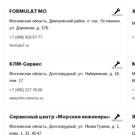
FORMULA7 МО
X
PARSUN
Московская область, Дмитровский район, п. свх. Останкино,
М
ул. Дорожная, д. 57Б
+
+7 (499) 918-57-77
formula7.ru
КЛМ-Сервис
PARSUN
Московская область, Долгопрудный, ул. Набережная, д. 18,
М
пом. 17
6
+7 (495) 227-79-00
+
www.klm-service.ru
m
Сервисный центр «Морские инженеры»
PARSUN
Московская область, Долгопрудный, ул. Якова Гунина, д. 1,
М
комн. 1, 31, 45-47
Ц