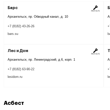
Барс
PARSUN
Архангельск, пр. Обводный канал, д. 10
А
+7 (8182) 43-26-26
+
bars.su
b
Лес и Дом
PARSUN
Архангельск, пр. Ленинградский, д.6, корп. 1
А
+7 (8182) 63-90-22
+
lesidom.ru
l
Асбест