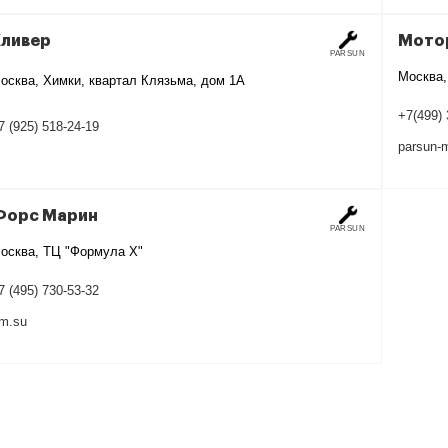
Кливер
Мото
PARSUN
Москва, 
осква, Химки, квартал Клязьма, дом 1А
+7(499) 
7 (925) 518-24-19
parsun-
Форс Марин
PARSUN
осква, ТЦ "Формула Х"
7 (495) 730-53-32
-m.su