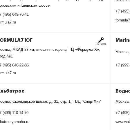
оровским и Киевским шоссе
+7 (495)
7 (495) 649-70-41
formula7
ormula7.ru
FORMULA7 ЮГ
Marin
PARSUN
осква, МКАД 27 км, внешняя сторона, ТЦ «Формула Х»,
Москва,
ход №1
+7 (999)
7 (495) 646-22-86
ormula7.ru
Альбатрос
Водн
осква, Сколковское шоссе, д. 31, стр. 1, ТВЦ "СпортХит"
Москва,
7 (499) 110-14-70
+7 (495)
lbatros-yamaha.ru
www.wate