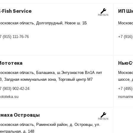
-Fish Service
ИП Ши
PARSUN
осковская область, Долгопрудный, Новое ш. 1Б
Московс
7 (915) 111-76-76
+7 (916)
Мототека
НьюС
осковская область, Балашиха, ш.Энтузиастов Вл1А лит
Московс
В, Запдная коммунальная зона, Торговый центр М7
шоссе, д
7 (903) 902-42-24
+7 (495)
ototeka.su
nsmarine
Ямаха Островцы
PARSUN
осковская область, Раменский район, д. Островцы, ул.
ентральная, д. 148