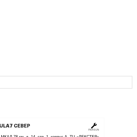
ULA7 СЕВЕР
PARSUN
 МКАД 78 км, д. 14, стр. 1, корпус А, ТЦ «ДЕКСТЕР»