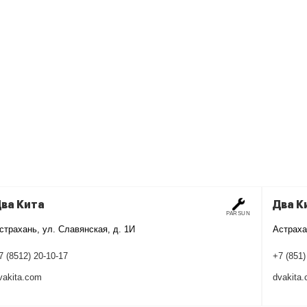
ва Кита
Два К
PARSUN
страхань, ул. Славянская, д. 1И
Астраха
7 (8512) 20-10-17
+7 (851)
vakita.com
dvakita