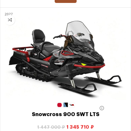
2027
Snowcross 900 SWT LTS
1 345 710
₽
1 447 000
₽