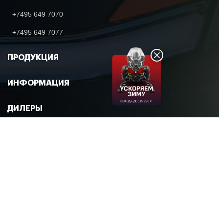
+7495 649 7070
+7495 649 7077
ПРОДУКЦИЯ
ИНФОРМАЦИЯ
ДИЛЕРЫ
© 2026 FORMULA7
Политика в области обработки и обеспечения безопасности
персональных данных
Политика использования файлов с сохраненными данными
(cookies)
Согласие на обработку персональных данных
ООО "Формула Д". Все материалы данного сайта являются объектами
авторского права. Запрещается копирование, распространение (в том числе
путем копирования на другие сайты и ресурсы в Интернете) объектов без
предварительного согласия правообладателя.