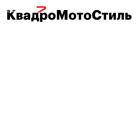
МЕНЮ
КвадроМотоСтиль