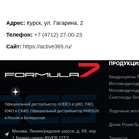
Адрес:
Курск, ул. Гагарина, 2
Телефон:
+7 (4712) 27-00-23
Сайт:
https://active365.ru/
ПРОДУКЦИ
Квадроциклы P
Мотовездеходы
Мотовездеход
Снегоходы Sn
Официальный дистрибьютор AODES в ЦФО, ПФО,
Лодочные мо
ЮФО и СКФО. Официальный дистрибьютор PARSUN
в России и Белоруссии.
Доски PowerSu
Москва, Ленинградское шоссе, д. 69, кор.
1 Бизнес-центр RIVER CITY
Запчасти