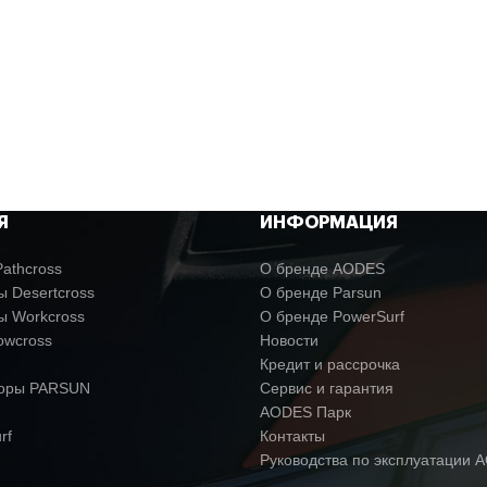
Я
ИНФОРМАЦИЯ
athcross
О бренде AODES
 Desertcross
О бренде Parsun
ы Workcross
О бренде PowerSurf
owcross
Новости
Кредит и рассрочка
торы PARSUN
Сервис и гарантия
AODES Парк
rf
Контакты
Руководства по эксплуатации 