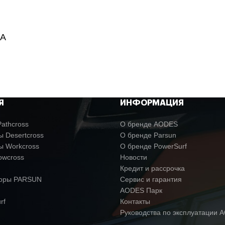
7А
Я
ИНФОРМАЦИЯ
athcross
О бренде AODES
 Desertcross
О бренде Parsun
ы Workcross
О бренде PowerSurf
owcross
Новости
Кредит и рассрочка
торы PARSUN
Сервис и гарантия
AODES Парк
rf
Контакты
Руководства по эксплуатации 