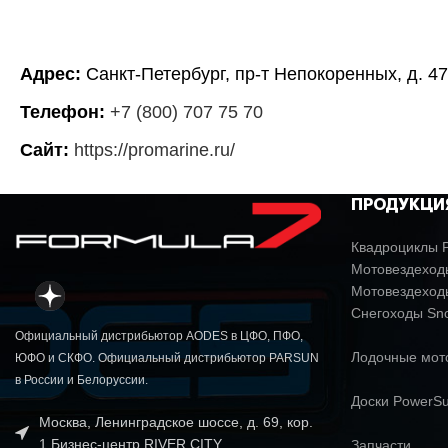
Адрес:
Санкт-Петербург, пр-т Непокоренных, д. 4
Телефон:
+7 (800) 707 75 70
Сайт:
https://promarine.ru/
ПРОДУКЦИ
Квадроциклы P
Мотовездеходы
Мотовездеход
Снегоходы Sn
Официальный дистрибьютор AODES в ЦФО, ПФО,
Лодочные мо
ЮФО и СКФО. Официальный дистрибьютор PARSUN
в России и Белоруссии.
Доски PowerSu
Москва, Ленинградское шоссе, д. 69, кор.
1 Бизнес-центр RIVER CITY
Запчасти