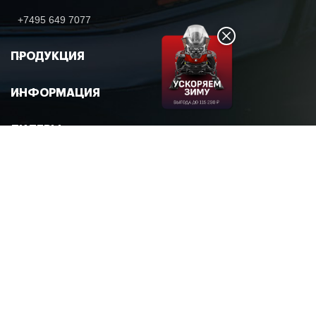
+7495 649 7077
ПРОДУКЦИЯ
ИНФОРМАЦИЯ
ДИЛЕРЫ
© 2026 FORMULA7
Политика в области обработки и обеспечения безопасности
персональных данных
Политика использования файлов с сохраненными данными
(cookies)
Согласие на обработку персональных данных
ООО "Формула Д". Все материалы данного сайта являются объектами
авторского права. Запрещается копирование, распространение (в том числе
путем копирования на другие сайты и ресурсы в Интернете) объектов без
предварительного согласия правообладателя.
Производитель оставляет за собой право в любое время изменять технические
характеристики, стоимость, конструкцию, свойства моделей или оборудования