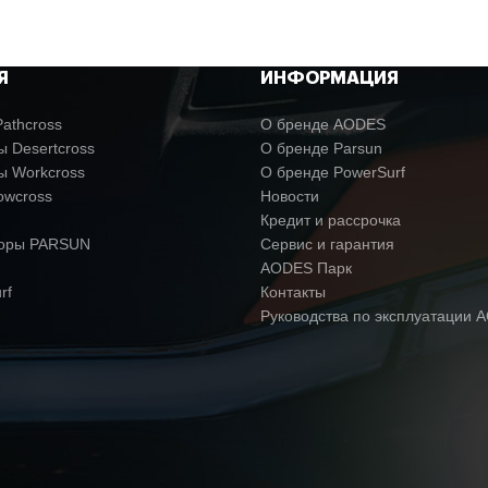
Я
ИНФОРМАЦИЯ
адка — 20 кг, задняя — 40 кг
athcross
О бренде AODES
 Desertcross
О бренде Parsun
ы Workcross
О бренде PowerSurf
22 л
owcross
Новости
Кредит и рассрочка
торы PARSUN
Сервис и гарантия
AODES Парк
N / H / L , система торможения
ы езды 2WD / 4WD / 4WD Lock
rf
Контакты
Руководства по эксплуатации 
изогнутые А-образные рычаги
ка с продольными рычагами и