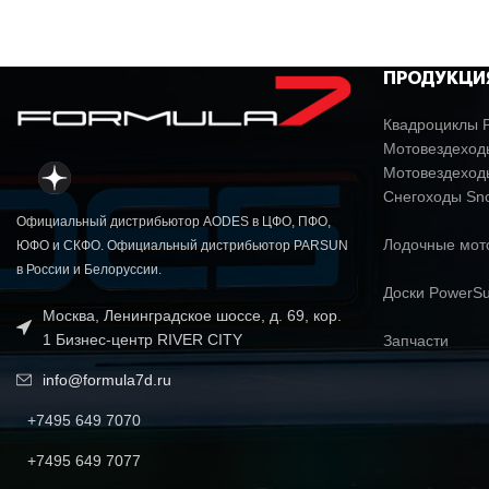
ПРОДУКЦИ
ГРУЗОПОДЪЕМНОСТЬ
Передняя грузовая площ
Квадроциклы P
Мотовездеходы
Мотовездеход
ЕМКОСТЬ ТОПЛИВНОГО БАКА
Снегоходы Sn
Официальный дистрибьютор AODES в ЦФО, ПФО,
Лодочные мо
ЮФО и СКФО. Официальный дистрибьютор PARSUN
в России и Белоруссии.
Вариатор CVTech, P / R / 
ТРАНСМИССИЯ
двигателем. Режим
Доски PowerSu
Москва, Ленинградское шоссе, д. 69, кор.
1 Бизнес-центр RIVER CITY
Запчасти
info@formula7d.ru
ТИП ПЕРЕДНЕЙ ПОДВЕСКИ
Двойные 
+7495 649 7070
+7495 649 7077
Независимая подвес
ТИП ЗАДНЕЙ ПОДВЕСКИ