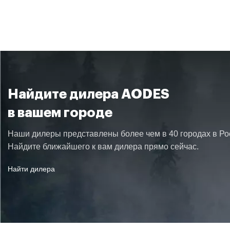
ДЛИНА
ШИРИНА
Найдите дилера AODES
ВЫСОТА
в вашем городе
Наши дилеры представлены более чем в 40 городах в Ро
МАССА
Найдите ближайшего к вам дилера прямо сейчас.
Найти дилера
КЛИРЕНС
КОЛЕСНАЯ БАЗА