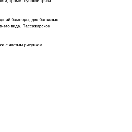
ти, кроме глубокой грязи.
задний бамперы, две багажные
днего вида. Пассажирское
са с частым рисунком