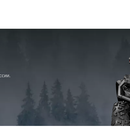
2462 мм
1246 мм
1458 мм
ссии.
419 кг
283 мм
1508 мм