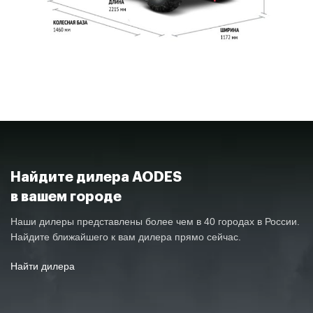
КОЛЕСНАЯ БАЗА
1460 мм
ЕМКОСТЬ ТОПЛИВНОГО БАКА
23 л
Вариатор P/R/N/H/L, система
ТРАНСМИССИЯ
торможения двигателем
Найдите дилера AODES
в вашем городе
Наши дилеры представлены более чем в 40 городах в России.
перфориров
Найдите ближайшего к вам дилера прямо сейчас.
тормозных д
ПЕРЕДНИЙ ТОРМОЗНОЙ МЕХАНИЗМ
гидравлич
Найти дилера
тормо
механи