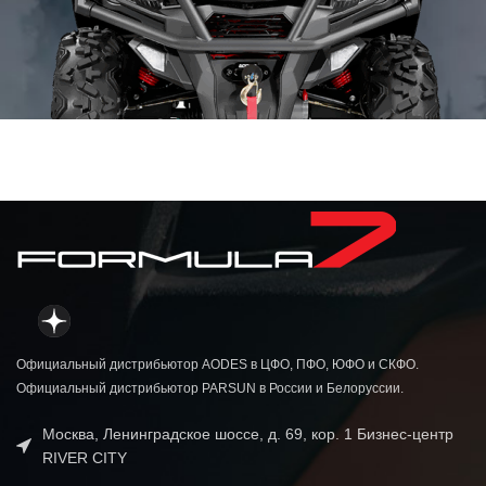
ТИП ПЕРЕДНЕЙ ПОДВЕСКИ
А-образные рычаги
Независимая
подвеска с
продольными
ТИП ЗАДНЕЙ ПОДВЕСКИ
рычагами и
стабилизатором
поперечной
устойчивости
перфориров
тормозных д
Официальный дистрибьютор AODES в ЦФО, ПФО, ЮФО и СКФО.
ПЕРЕДНИЙ ТОРМОЗНОЙ МЕХАНИЗМ
двухпоршн
Официальный дистрибьютор PARSUN в России и Белоруссии.
гидравлич
тормо
Москва, Ленинградское шоссе, д. 69, кор. 1 Бизнес-центр
механи
RIVER CITY