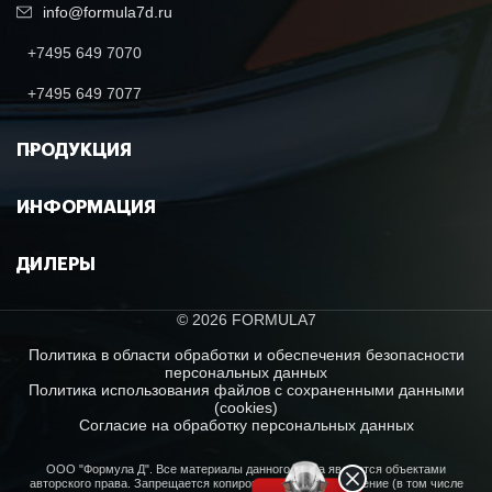
info@formula7d.ru
+7495 649 7070
перфорирован
тормозных диск
+7495 649 7077
ЗАДНИЙ ТОРМОЗНОЙ МЕХАНИЗМ
гидравлическ
тормозн
механизм
ПРОДУКЦИЯ
ИНФОРМАЦИЯ
ПЕРЕДНИЕ КОЛЕСА
26×9-R14
ДИЛЕРЫ
© 2026 FORMULA7
ЗАДНИЕ КОЛЕСА
26×11-R14
Политика в области обработки и обеспечения безопасности
персональных данных
Политика использования файлов с сохраненными данными
(cookies)
Согласие на обработку персональных данных
Стандартные
АМОРТИЗАТОРЫ ПЕРЕДНИЕ
газомасляные
ООО "Формула Д". Все материалы данного сайта являются объектами
авторского права. Запрещается копирование, распространение (в том числе