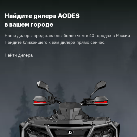
КОЛЕСНАЯ БАЗА
1508 мм
Найдите дилера AODES
в вашем городе
Передняя грузовая
Наши дилеры представлены более чем в 40 городах в России.
ГРУЗОПОДЪЕМНОСТЬ
площадка — 20 кг, задняя
Найдите ближайшего к вам дилера прямо сейчас.
— 40 кг
Найти дилера
ЕМКОСТЬ ТОПЛИВНОГО БАКА
22 л
Вариатор CVTech, P / R / N / H / L
, система торможения
ТРАНСМИССИЯ
двигателем. Режимы езды 2WD /
4WD / 4WD Lock
Двойные изогнутые