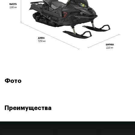
радиатор с
вентилятором
Вариатор CV-Tech + коробка
ТРАНСМИССИЯ
передач H-L-N-R
Цепная, повышенная и
КОРОБКА ПЕРЕДАЧ
пониженная передачи +
передача заднего хода
Фото
ЗАДНЯЯ ПЕРЕДАЧА
Включение кнопкой на руле
Преимущества
Телескопические
ТИП ПЕРЕДНЕЙ ПОДВЕСКИ
стойки