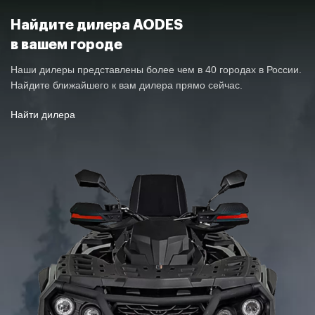
Найдите дилера AODES
в вашем городе
ТИП ЗАДНЕЙ ПОДВЕСКИ
Для глубокого снега
Наши дилеры представлены более чем в 40 городах в России.
Найдите ближайшего к вам дилера прямо сейчас.
АМОРТИЗАТОРЫ ПЕРЕДНИЕ
Газомасляные
Найти дилера
АМОРТИЗАТОРЫ ЗАДНИЕ
Газомасляные
Гидравлическая
ТОРМОЗНАЯ СИСТЕМА
усиленная тормозная
система
СТОЯНОЧНЫЙ ТОРМОЗ
Ручной