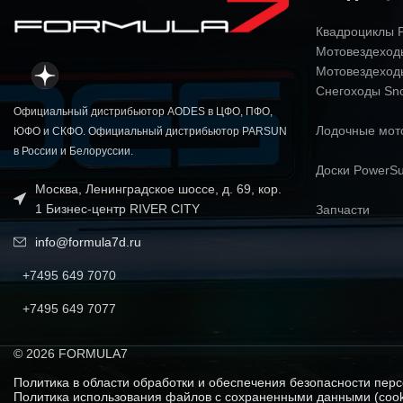
Квадроциклы P
ТОРМОЗНАЯ СИСТЕМА
Гидравлическая 
Мотовездеходы
Мотовездеход
Снегоходы Sn
Официальный дистрибьютор AODES в ЦФО, ПФО,
СТОЯНОЧНЫЙ ТОРМОЗ
Лодочные мо
ЮФО и СКФО. Официальный дистрибьютор PARSUN
в России и Белоруссии.
Доски PowerSu
Москва, Ленинградское шоссе, д. 69, кор.
ДЛИНА
1 Бизнес-центр RIVER CITY
Запчасти
info@formula7d.ru
ШИРИНА
+7495 649 7070
+7495 649 7077
ВЫСОТА
© 2026 FORMULA7
Политика в области обработки и обеспечения безопасности пер
Политика использования файлов с сохраненными данными (cook