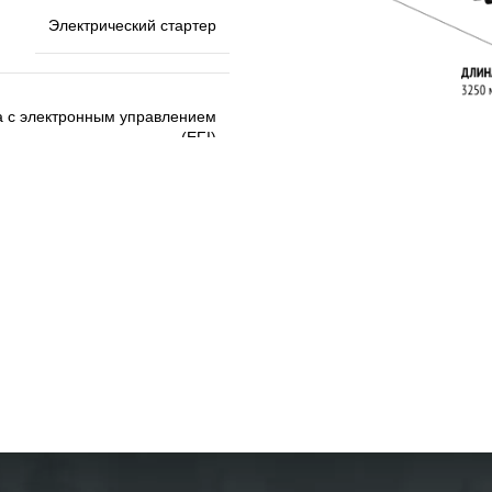
Электрический стартер
а с электронным управлением
(EFI)
д гусеницей и дополнительный
радиатор с вентилятором
ch + коробка передач H-L-N-R
иженная передачи + передача
заднего хода