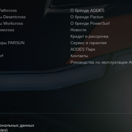
athcross
О бренде AODES
усиленная тормозная система
 Desertcross
О бренде Parsun
ы Workcross
О бренде PowerSurf
owcross
Новости
Кредит и рассрочка
Ручной
торы PARSUN
Сервис и гарантия
AODES Парк
rf
Контакты
Руководства по эксплуатации 
3250 мм
1210 мм
1500 мм
сональных данных
ies)