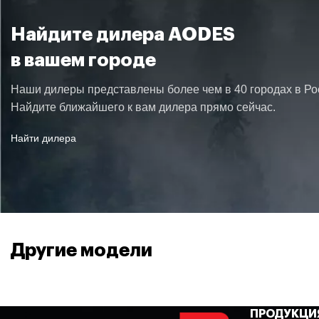
Найдите дилера AODES
ЗАДНЯЯ ПЕРЕДАЧА
в вашем городе
Наши дилеры представлены более чем в 40 городах в Ро
ТИП ПЕРЕДНЕЙ ПОДВЕСКИ
Найдите ближайшего к вам дилера прямо сейчас.
Найти дилера
ТИП ЗАДНЕЙ ПОДВЕСКИ
АМОРТИЗАТОРЫ ПЕРЕДНИЕ
Другие модели
Газомасляные с ре
АМОРТИЗАТОРЫ ЗАДНИЕ
ПРОДУКЦИ