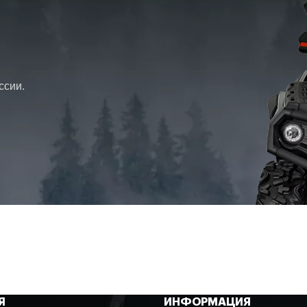
Включение кнопкой на руле
ссии.
Телескопические стойки
Для глубокого снега
Газомасляные
гулировкой предварительного
натяга пружины
Я
ИНФОРМАЦИЯ