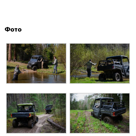
ДЛИНА
3073 мм
ШИРИНА
1651 мм
Фото
ВЫСОТА
1981 мм
КЛИРЕНС
305 мм
КОЛЕСНАЯ БАЗА
2108 мм
Вариатор CVTech, L/H/N/R/P.