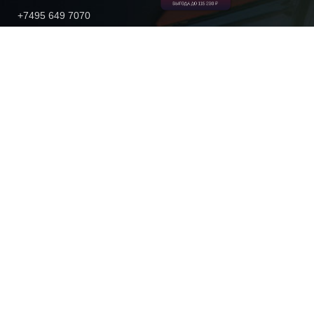
+7495 649 7070
+7495 649 7077
ПРОДУКЦИЯ
ИНФОРМАЦИЯ
ДИЛЕРЫ
© 2026 FORMULA7
Политика в области обработки и обеспечения безопасности
персональных данных
Политика использования файлов с сохраненными данными
(cookies)
Согласие на обработку персональных данных
ООО "Формула Д". Все материалы данного сайта являются объектами
авторского права. Запрещается копирование, распространение (в том числе
путем копирования на другие сайты и ресурсы в Интернете) объектов без
предварительного согласия правообладателя.