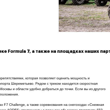
ке Formula 7, а также на площадках наших пар
репятствиями, которая позволяет оценить мощность и
ропорта Шереметьево. Рядом с треком находится скоростная
осквы и области удобно добраться до точки. Если вы из другого
сположения.
х F7 Challenge, а также соревнования на снегоходах «Снежная
хники AODES: квадроциклы с разными объемами двигателя: 650,