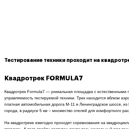
Тестирование техники проходит на квадротре
Квадротрек FORMULA7
Квадротрек Formula7 — уникальная площадка с естественными п
управляемость тестируемой техники. Трек находится вблизи аэ
платная автомобильная дорога М-11 и Ленинградское шоссе, из М
города, в радиусе 5 км – множество отелей для комфортного ра
На квадротреке ежегодно проходят соревнования на квадроцикла
гвардия». К тест-драйву доступен почти весь модельный ряд те