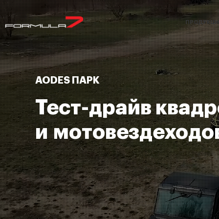
ПРОДУКЦИ
AODES ПАРК
Тест-драйв квад
и мотовездеходо