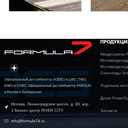
ПРОДУКЦИ
Квадроциклы P
Мотовездеходы
Мотовездеход
Снегоходы Sn
Официальный дистрибьютор AODES в ЦФО, ПФО,
Лодочные мо
ЮФО и СКФО. Официальный дистрибьютор PARSUN
в России и Белоруссии.
Доски PowerSu
Москва, Ленинградское шоссе, д. 69, кор.
1 Бизнес-центр RIVER CITY
Запчасти
info@formula7d.ru