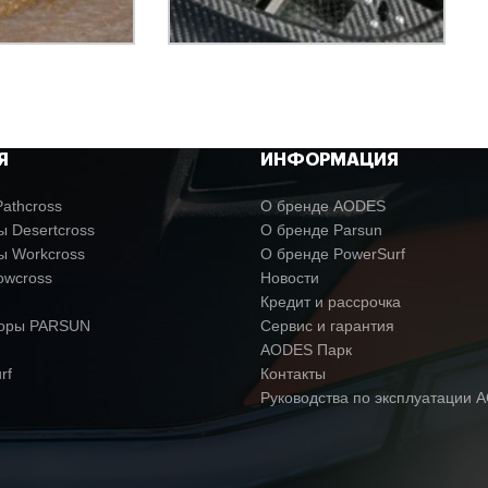
Я
ИНФОРМАЦИЯ
athcross
О бренде AODES
 Desertcross
О бренде Parsun
ы Workcross
О бренде PowerSurf
owcross
Новости
Кредит и рассрочка
торы PARSUN
Сервис и гарантия
AODES Парк
rf
Контакты
Руководства по эксплуатации 