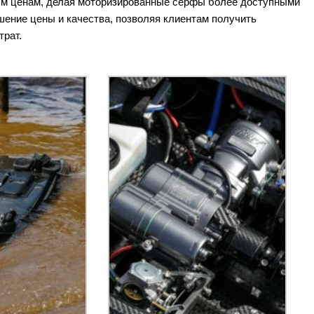
ным ценам, делая моторизированные серфы более доступными
шение цены и качества, позволяя клиентам получить
трат.