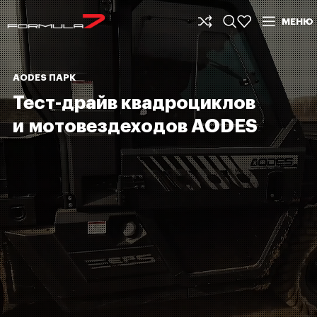
МЕНЮ
AODES ПАРК
Тест-драйв квадроциклов
и мотовездеходов AODES