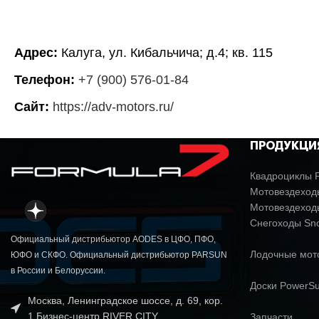
Адрес:
Калуга, ул. Кибальчича; д.4; кв. 115
Телефон:
+7 (900) 576-01-84
Сайт:
https://adv-motors.ru/
ПРОДУКЦИ
Квадроциклы P
Мотовездеходы
Мотовездеход
Снегоходы Sn
Официальный дистрибьютор AODES в ЦФО, ПФО,
Лодочные мо
ЮФО и СКФО. Официальный дистрибьютор PARSUN
в России и Белоруссии.
Доски PowerSu
Москва, Ленинградское шоссе, д. 69, кор.
1 Бизнес-центр RIVER CITY
Запчасти