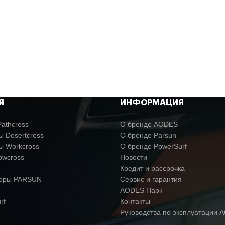
Я
ИНФОРМАЦИЯ
athcross
О бренде AODES
 Desertcross
О бренде Parsun
ы Workcross
О бренде PowerSurf
owcross
Новости
Кредит и рассрочка
торы PARSUN
Сервис и гарантия
AODES Парк
rf
Контакты
Руководства по эксплуатации 