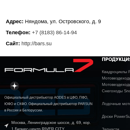
Адрес:
Няндома, ул. Островского, д. 9
Телефон:
+7 (8183) 86-14-94
Сайт:
http://bars.su
ПРОДУКЦИ
Квадроциклы P
Мотовездеходы
Мотовездеход
Снегоходы Sn
Официальный дистрибьютор AODES в ЦФО, ПФО,
Лодочные мо
ЮФО и СКФО. Официальный дистрибьютор PARSUN
в России и Белоруссии.
Доски PowerSu
Москва, Ленинградское шоссе, д. 69, кор.
1 Бизнес-центр RIVER CITY
Запчасти