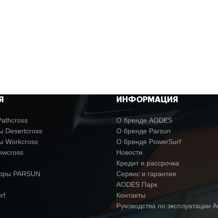
Я
ИНФОРМАЦИЯ
athcross
О бренде AODES
 Desertcross
О бренде Parsun
ы Workcross
О бренде PowerSurf
owcross
Новости
Кредит и рассрочка
торы PARSUN
Сервис и гарантия
AODES Парк
rf
Контакты
Руководства по эксплуатации 