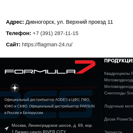
Адрес:
Дивногорск, ул. Верхний проезд 11
Телефон:
+7 (391) 287-11-15
Сайт:
https://flagman-24.ru/
ПРОДУКЦИ
Квадроциклы P
Мотовездеходы
Мотовездеход
Снегоходы Sn
Официальный дистрибьютор AODES в ЦФО, ПФО,
Лодочные мо
ЮФО и СКФО. Официальный дистрибьютор PARSUN
в России и Белоруссии.
Доски PowerSu
Москва, Ленинградское шоссе, д. 69, кор.
1 Бизнес-центр RIVER CITY
Запчасти