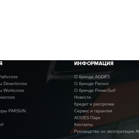
Я
ИНФОРМАЦИЯ
athcross
О бренде AODES
 Desertcross
О бренде Parsun
ы Workcross
О бренде PowerSurf
owcross
Новости
Кредит и рассрочка
торы PARSUN
Сервис и гарантия
AODES Парк
rf
Контакты
Руководства по эксплуатации 