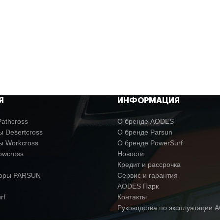
Я
ИНФОРМАЦИЯ
athcross
О бренде AODES
 Desertcross
О бренде Parsun
ы Workcross
О бренде PowerSurf
owcross
Новости
Кредит и рассрочка
торы PARSUN
Сервис и гарантия
AODES Парк
rf
Контакты
Руководства по эксплуатации 