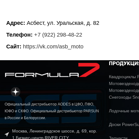
Адрес:
Асбест, ул. Уральская, д. 82
Телефон:
+7 (922) 298-48-22
Сайт:
https://vk.com/asb_moto
ПРОДУКЦИ
Квадроциклы P
Мотовездеходы
Мотовездеход
Снегоходы Sn
Официальный дистрибьютор AODES в ЦФО, ПФО,
Лодочные мо
ЮФО и СКФО. Официальный дистрибьютор PARSUN
в России и Белоруссии.
Доски PowerSu
Москва, Ленинградское шоссе, д. 69, кор.
1 Бизнес-центр RIVER CITY
Запчасти