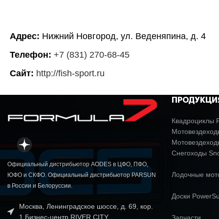
Адрес:
Нижний Новгород, ул. Веденяпина, д. 4
Телефон:
+7 (831) 270-68-45
Сайт:
http://fish-sport.ru
ПРОДУКЦИ
Квадроциклы P
Мотовездеходы
Мотовездеход
Снегоходы Sn
Официальный дистрибьютор AODES в ЦФО, ПФО,
Лодочные мо
ЮФО и СКФО. Официальный дистрибьютор PARSUN
в России и Белоруссии.
Доски PowerSu
Москва, Ленинградское шоссе, д. 69, кор.
1 Бизнес-центр RIVER CITY
Запчасти