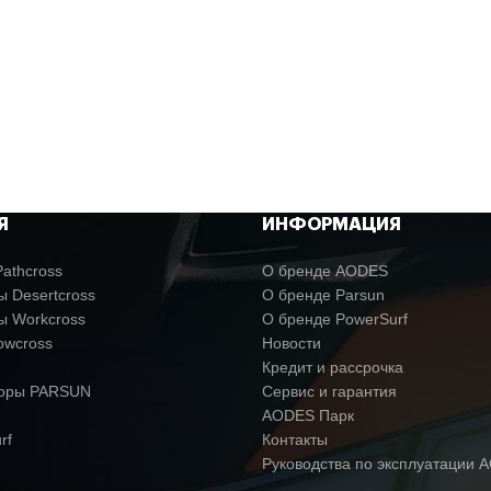
Я
ИНФОРМАЦИЯ
athcross
О бренде AODES
 Desertcross
О бренде Parsun
ы Workcross
О бренде PowerSurf
owcross
Новости
Кредит и рассрочка
торы PARSUN
Сервис и гарантия
AODES Парк
rf
Контакты
Руководства по эксплуатации 