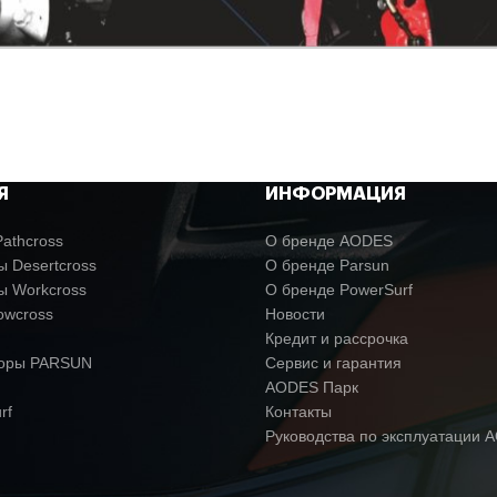
Я
ИНФОРМАЦИЯ
athcross
О бренде AODES
 Desertcross
О бренде Parsun
ы Workcross
О бренде PowerSurf
owcross
Новости
Кредит и рассрочка
торы PARSUN
Сервис и гарантия
AODES Парк
rf
Контакты
Руководства по эксплуатации 