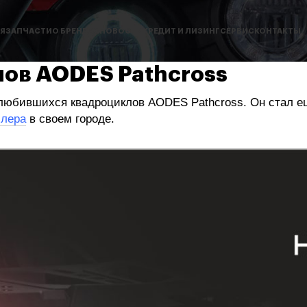
Я
ЗАПЧАСТИ
О БРЕНДАХ
НОВОСТИ
КРЕДИТ И ЛИЗИНГ
СЕРВИС
КОНТАКТЫ
ов AODES Pathcross
любившихся квадроциклов AODES Pathcross. Он стал ещ
лера
в своем городе.