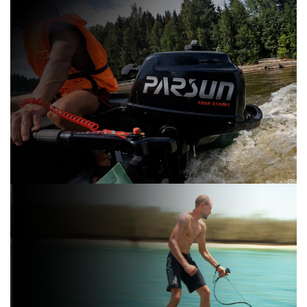
Квадроциклы
AODES
Смотреть
Лодочные
моторы
PARSUN
Смотреть