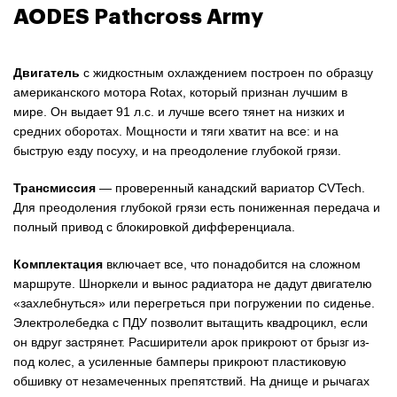
AODES Pathcross Army
Двигатель
с жидкостным охлаждением построен по образцу
американского мотора Rotax, который признан лучшим в
мире. Он выдает 91 л.с. и лучше всего тянет на низких и
средних оборотах. Мощности и тяги хватит на все: и на
быструю езду посуху, и на преодоление глубокой грязи.
Трансмиссия
— проверенный канадский вариатор CVTech.
Для преодоления глубокой грязи есть пониженная передача и
полный привод с блокировкой дифференциала.
Комплектация
включает все, что понадобится на сложном
маршруте. Шноркели и вынос радиатора не дадут двигателю
«захлебнуться» или перегреться при погружении по сиденье.
Электролебедка с ПДУ позволит вытащить квадроцикл, если
он вдруг застрянет. Расширители арок прикроют от брызг из-
под колес, а усиленные бамперы прикроют пластиковую
обшивку от незамеченных препятствий. На днище и рычагах