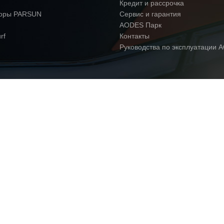
Кредит и рассрочка
торы PARSUN
Сервис и гарантия
AODES Парк
rf
Контакты
Руководства по эксплуатации 
сональных данных
ies)
рава. Запрещается копирование,
ернете) объектов без предварительного
ктеристики, стоимость, конструкцию,
ого уведомления со своей стороны.