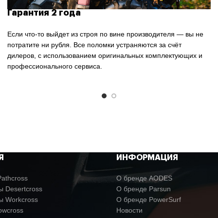
Гарантия 2 года
Если что-то выйдет из строя по вине производителя — вы не
потратите ни рубля. Все поломки устраняются за счёт
дилеров, с использованием оригинальных комплектующих и
профессионального сервиса.
Я
ИНФОРМАЦИЯ
athcross
О бренде AODES
 Desertcross
О бренде Parsun
ы Workcross
О бренде PowerSurf
owcross
Новости