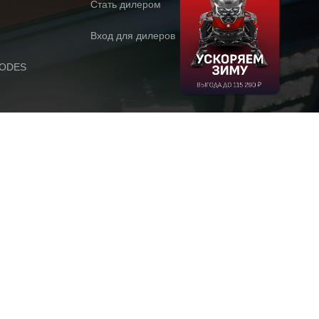
Стать дилером
Вход для дилеров
AODES