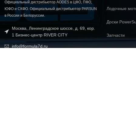
Официальный дистрибьютор AODES в ЦФО, ПФО,
Лодочные мо
ЮФО и СКФО. Официальный дистрибьютор PARSUN
в России и Белоруссии.
Доски PowerSu
Москва, Ленинградское шоссе, д. 69, кор.
1 Бизнес-центр RIVER CITY
Запчасти
info@formula7d.ru
+7495 649 7070
+7495 649 7077
© 2026 FORMULA7
Политика в области обработки и обеспечения безопасности пер
Политика использования файлов с сохраненными данными (cook
Согласие на обработку персональных данных
ООО "Формула Д". Все материалы данного сайта являются объектами авторского п
распространение (в том числе путем копирования на другие сайты и ресурсы в Инт
согласия правообладателя.
Производитель оставляет за собой право в любое время изменять технические хара
свойства моделей или оборудования без каких-либо обязательств и предварительн