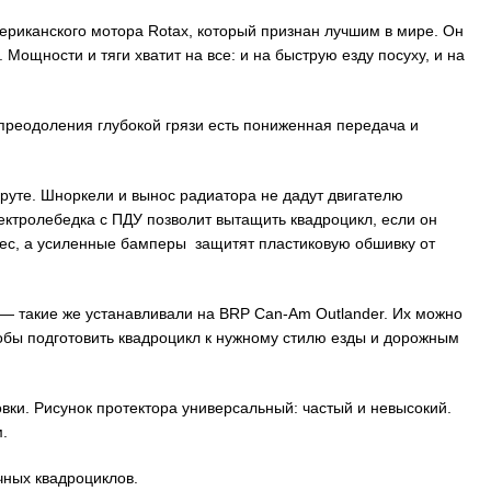
риканского мотора Rotax, который признан лучшим в мире. Он
. Мощности и тяги хватит на все: и на быструю езду посуху, и на
реодоления глубокой грязи есть пониженная передача и
руте. Шноркели и вынос радиатора не дадут двигателю
ектролебедка с ПДУ позволит вытащить квадроцикл, если он
олес, а усиленные бамперы защитят пластиковую обшивку от
— такие же устанавливали на BRP Can-Am Outlander. Их можно
обы подготовить квадроцикл к нужному стилю езды и дорожным
ки. Рисунок протектора универсальный: частый и невысокий.
м.
чных квадроциклов.