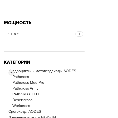
МОЩНОСТЬ
91 л.с.
1
КАТЕГОРИИ
Квадроциклы и мотовездеходы AODES
Pathcross
Pathcross Mud Pro
Pathcross Army
Pathcross LTD
Desertcross
Workcross
Снегоходы AODES
Лодочные моторы PARSUN