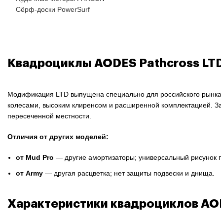
Сёрф-доски PowerSurf
Квадроциклы AODES Pathcross LT
Модификация LTD выпущена специально для российского рынка
колесами, высоким клиренсом и расширенной комплектацией. За 
пересеченной местности.
Отличия от других моделей:
от
Mud Pro
— другие амортизаторы; универсальный рисунок пр
от
Army
— другая расцветка; нет защиты подвески и днища.
Характеристики квадроциклов AOD