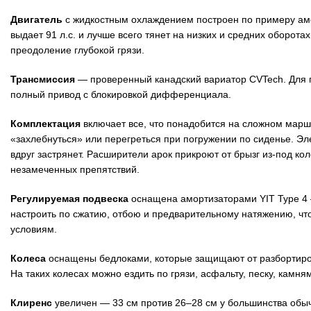
Двигатель
с жидкостным охлаждением построен по примеру аме
выдает 91 л.с. и лучше всего тянет на низких и средних оборотах
преодоление глубокой грязи.
Трансмиссия
— проверенный канадский вариатор CVTech. Для п
полный привод с блокировкой дифференциала.
Комплектация
включает все, что понадобится на сложном марш
«захлебнуться» или перегреться при погружении по сиденье. Эл
вдруг застрянет. Расширители арок прикроют от брызг из-под к
незамеченных препятствий.
Регулируемая подвеска
оснащена амортизаторами YIT Type 4 
настроить по сжатию, отбою и предварительному натяжению, чт
условиям.
Колеса
оснащены бедлоками, которые защищают от разбортиров
На таких колесах можно ездить по грязи, асфальту, песку, камня
Клиренс
увеличен — 33 см против 26–28 см у большинства обы