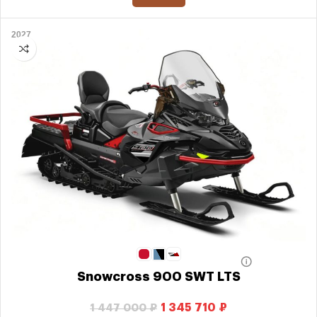
2027
Snowcross 900 SWT LTS
1 345 710
₽
1 447 000
₽